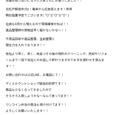
急遽お知り合いになった大家さんにお借りしました！！
北松戸駅徒歩3分！電車から広告見えます！笑笑
明日設置予定でございます( ˊᗜˋ)(ˊᗜˋ)(ˊᗜˋ )
社員も8月から増えるので現場確保せねば！！
遺品整理師の資格証早く届かないかな～！！
不用品回収や遺品整理、生前整理と
現在力を入れております！！
他社より早く、安く、尚且つその後の物件のクリーニング、売却やリフォ
ームまで一括で当社とのお話しで終わりますのでお手を煩わせず済みま
す！！
お問い合わせは公式LINE、お電話にて！！
ディスカウントショップ袋詰め好評です！！
商品も少なくなってきましたので
そろそろ入荷しようかな～なんて思ってます！！
ワンコイン弁当の発注も受け付けてます！！
よろしくお願いいたします！！