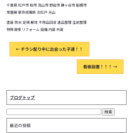
千葉県 松戸市 柏市 流山市 野田市 鎌ヶ谷市 船橋市
常磐線 新京成電鉄 北松戸 元山
塗装 防水 足場 解体 不用品回収 遺品整理 生前整理
特殊清掃 リフォーム 設備 内装 外装
←
チラシ配り中に出会った子達！！
看板設置！！！
→
ブログトップ
最近の投稿