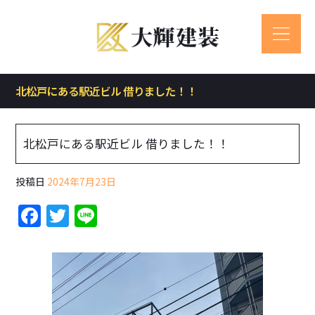
北松戸にある駅近ビル 借りました！！
北松戸にある駅近ビル 借りました！！
投稿日
2024年7月23日
F
T
Li
a
w
n
c
itt
e
e
er
b