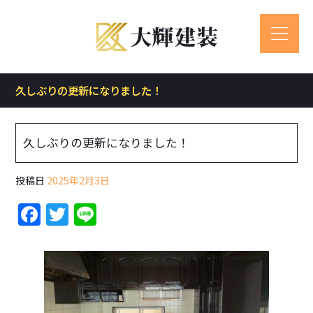
久しぶりの更新になりました！
久しぶりの更新になりました！
投稿日
2025年2月3日
F
T
Li
a
w
n
c
itt
e
e
er
b