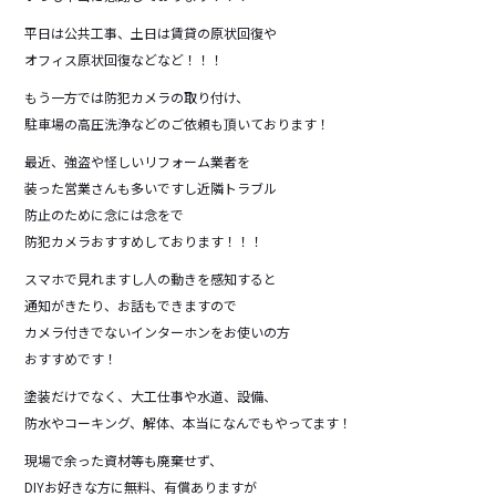
平日は公共工事、土日は賃貸の原状回復や
オフィス原状回復などなど！！！
もう一方では防犯カメラの取り付け、
駐車場の高圧洗浄などのご依頼も頂いております！
最近、強盗や怪しいリフォーム業者を
装った営業さんも多いですし近隣トラブル
防止のために念には念をで
防犯カメラおすすめしております！！！
スマホで見れますし人の動きを感知すると
通知がきたり、お話もできますので
カメラ付きでないインターホンをお使いの方
おすすめです！
塗装だけでなく、大工仕事や水道、設備、
防水やコーキング、解体、本当になんでもやってます！
現場で余った資材等も廃棄せず、
DIYお好きな方に無料、有償ありますが